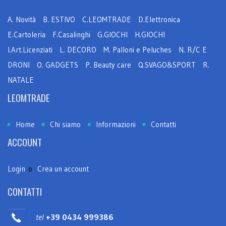
A. Novità
B. ESTIVO
C.LEOMTRADE
D.Elettronica
E.Cartoleria
F.Casalinghi
G.GIOCHI
H.GIOCHI
I.Art.Licenziati
L. DECORO
M. Palloni e Peluches
N. R/C E
DRONI
O. GADGETS
P. Beauty care
Q.SVAGO&SPORT
R.
NATALE
LEOMTRADE
Home
Chi siamo
Informazioni
Contatti
ACCOUNT
Login
o
Crea un account
CONTATTI
tel
+39 0434 999386