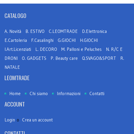
CATALOGO
A. Novità
B. ESTIVO
C.LEOMTRADE
D.Elettronica
E.Cartoleria
F.Casalinghi
G.GIOCHI
H.GIOCHI
I.Art.Licenziati
L. DECORO
M. Palloni e Peluches
N. R/C E
DRONI
O. GADGETS
P. Beauty care
Q.SVAGO&SPORT
R.
NATALE
LEOMTRADE
Home
Chi siamo
Informazioni
Contatti
ACCOUNT
Login
o
Crea un account
CONTATTI