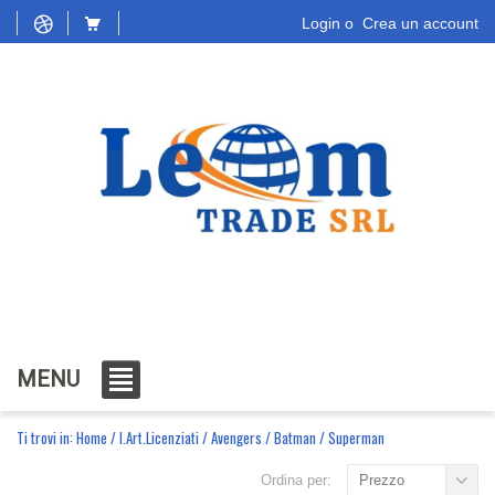
Login
o
Crea un account
MENU
Ti trovi in:
Home
/
I.Art.Licenziati
/
Avengers / Batman / Superman
Ordina per:
Prezzo