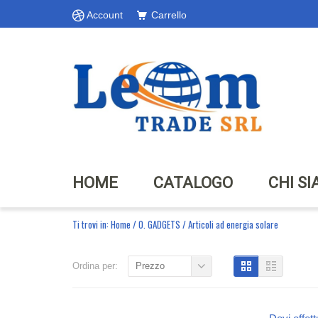
Account
Carrello
HOME
CATALOGO
CHI S
Ti trovi in:
Home
/
O. GADGETS
/
Articoli ad energia solare
Ordina per:
Prezzo