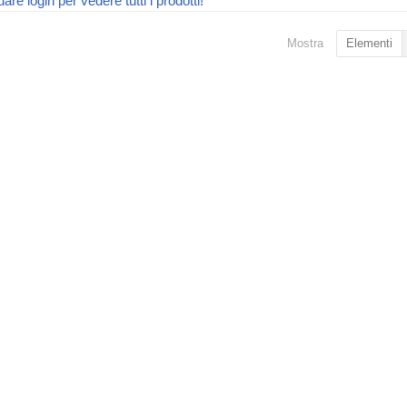
uare login per vedere tutti i prodotti!
Mostra
Elementi