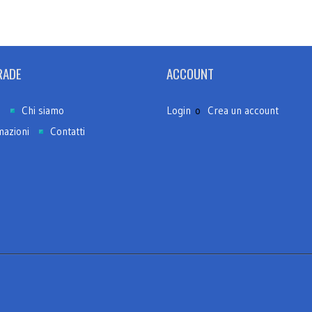
RADE
ACCOUNT
e
Chi siamo
Login
o
Crea un account
mazioni
Contatti