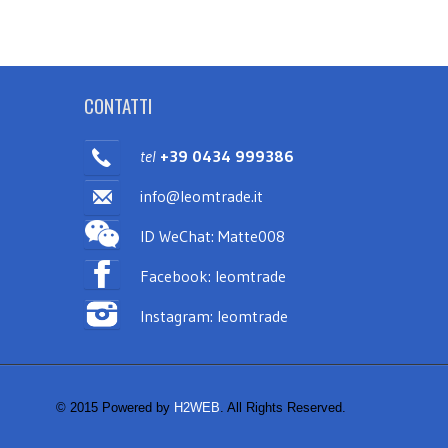
CONTATTI
tel
+39 0434 999386
info@leomtrade.it
ID WeChat: Matte008
Facebook: leomtrade
Instagram: leomtrade
© 2015 Powered by
H2WEB
. All Rights Reserved.