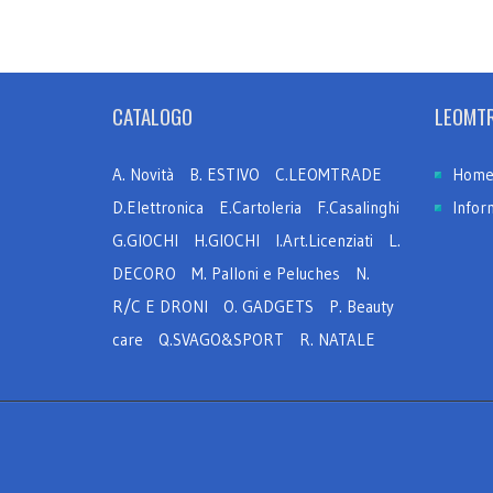
CATALOGO
LEOMT
A. Novità
B. ESTIVO
C.LEOMTRADE
Hom
D.Elettronica
E.Cartoleria
F.Casalinghi
Infor
G.GIOCHI
H.GIOCHI
I.Art.Licenziati
L.
DECORO
M. Palloni e Peluches
N.
R/C E DRONI
O. GADGETS
P. Beauty
care
Q.SVAGO&SPORT
R. NATALE