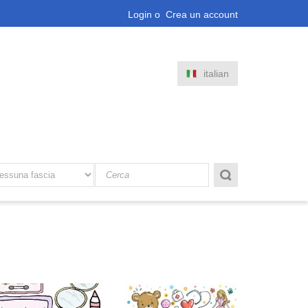
Login
o
Crea un account
italian