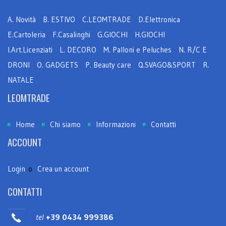
A. Novità
B. ESTIVO
C.LEOMTRADE
D.Elettronica
E.Cartoleria
F.Casalinghi
G.GIOCHI
H.GIOCHI
I.Art.Licenziati
L. DECORO
M. Palloni e Peluches
N. R/C E
DRONI
O. GADGETS
P. Beauty care
Q.SVAGO&SPORT
R.
NATALE
LEOMTRADE
Home
Chi siamo
Informazioni
Contatti
ACCOUNT
Login
o
Crea un account
CONTATTI
tel
+39 0434 999386