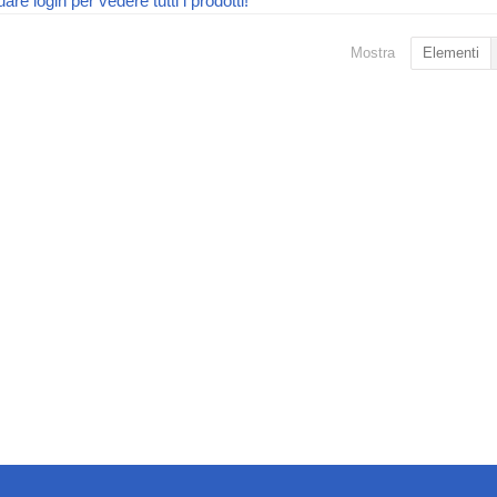
uare login per vedere tutti i prodotti!
Mostra
Elementi