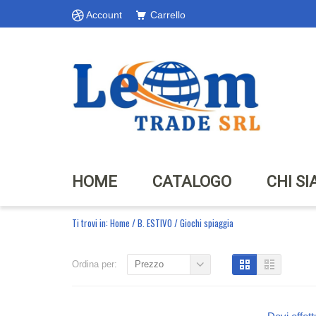
Account
Carrello
HOME
CATALOGO
CHI S
Ti trovi in:
Home
/
B. ESTIVO
/
Giochi spiaggia
Ordina per:
Prezzo