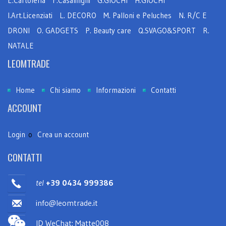
E.Cartoleria
F.Casalinghi
G.GIOCHI
H.GIOCHI
I.Art.Licenziati
L. DECORO
M. Palloni e Peluches
N. R/C E
DRONI
O. GADGETS
P. Beauty care
Q.SVAGO&SPORT
R.
NATALE
LEOMTRADE
Home
Chi siamo
Informazioni
Contatti
ACCOUNT
Login
o
Crea un account
CONTATTI
tel
+39 0434 999386
info@leomtrade.it
ID WeChat: Matte008