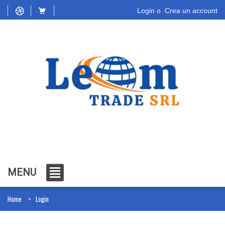
Login
o
Crea un account
MENU
Home
Login