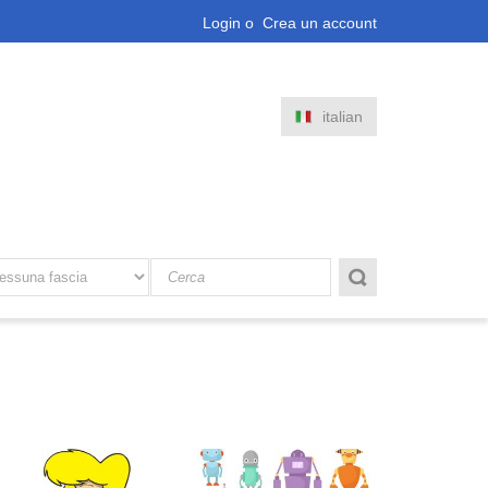
Login
o
Crea un account
italian