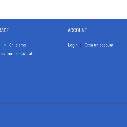
RADE
ACCOUNT
e
Chi siamo
Login
o
Crea un account
mazioni
Contatti