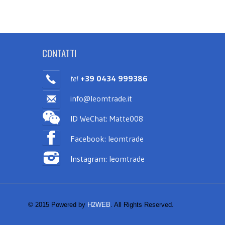
CONTATTI
tel
+39 0434 999386
info@leomtrade.it
ID WeChat: Matte008
Facebook: leomtrade
Instagram: leomtrade
© 2015 Powered by
H2WEB
. All Rights Reserved.