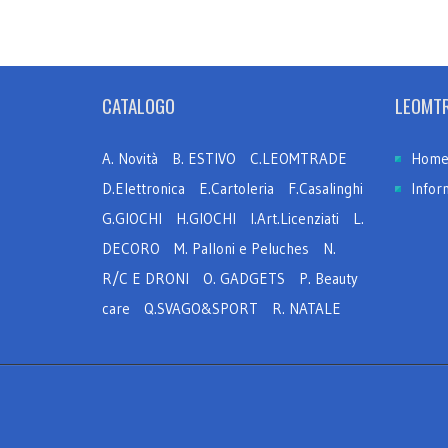
CATALOGO
LEOMT
A. Novità
B. ESTIVO
C.LEOMTRADE
Hom
D.Elettronica
E.Cartoleria
F.Casalinghi
Infor
G.GIOCHI
H.GIOCHI
I.Art.Licenziati
L.
DECORO
M. Palloni e Peluches
N.
R/C E DRONI
O. GADGETS
P. Beauty
care
Q.SVAGO&SPORT
R. NATALE