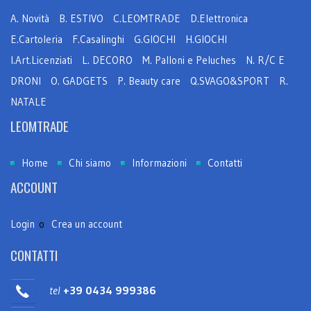
A. Novità
B. ESTIVO
C.LEOMTRADE
D.Elettronica
E.Cartoleria
F.Casalinghi
G.GIOCHI
H.GIOCHI
I.Art.Licenziati
L. DECORO
M. Palloni e Peluches
N. R/C E
DRONI
O. GADGETS
P. Beauty care
Q.SVAGO&SPORT
R.
NATALE
LEOMTRADE
Home
Chi siamo
Informazioni
Contatti
ACCOUNT
Login
o
Crea un account
CONTATTI
tel
+39 0434 999386