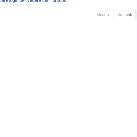
uare login per vedere tutti i prodotti!
Mostra
Elementi