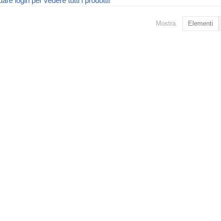
uare login per vedere tutti i prodotti!
Mostra
Elementi