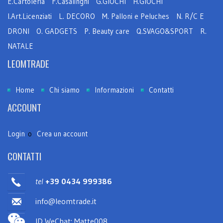
E.Cartoleria
F.Casalinghi
G.GIOCHI
H.GIOCHI
I.Art.Licenziati
L. DECORO
M. Palloni e Peluches
N. R/C E
DRONI
O. GADGETS
P. Beauty care
Q.SVAGO&SPORT
R.
NATALE
LEOMTRADE
Home
Chi siamo
Informazioni
Contatti
ACCOUNT
Login
o
Crea un account
CONTATTI
tel
+39 0434 999386
info@leomtrade.it
ID WeChat: Matte008