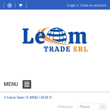
Login
o
Crea un account
MENU
Ti trovi in:
Home
/
R. NATALE
/
FAI DA TE
Ordina per:
Prezzo