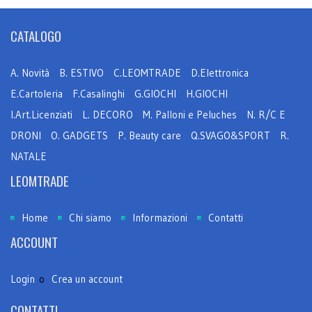
CATALOGO
A. Novità
B. ESTIVO
C.LEOMTRADE
D.Elettronica
E.Cartoleria
F.Casalinghi
G.GIOCHI
H.GIOCHI
I.Art.Licenziati
L. DECORO
M. Palloni e Peluches
N. R/C E
DRONI
O. GADGETS
P. Beauty care
Q.SVAGO&SPORT
R.
NATALE
LEOMTRADE
Home
Chi siamo
Informazioni
Contatti
ACCOUNT
Login
o
Crea un account
CONTATTI