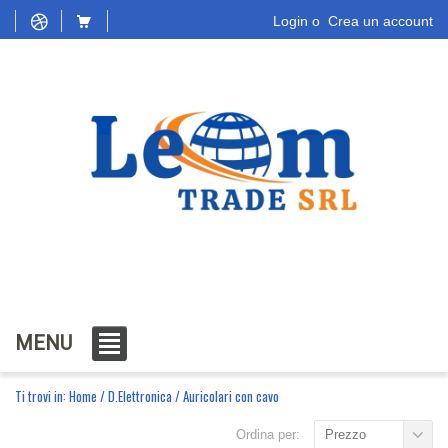
Login
o
Crea un account
MENU
Ti trovi in:
Home
/
D.Elettronica
/
Auricolari con cavo
Ordina per:
Prezzo