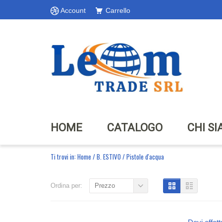
Account
Carrello
HOME
CATALOGO
CHI S
Ti trovi in:
Home
/
B. ESTIVO
/
Pistole d'acqua
Ordina per:
Prezzo