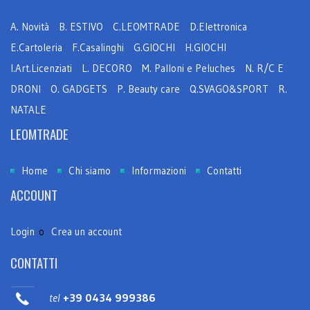
A. Novità
B. ESTIVO
C.LEOMTRADE
D.Elettronica
E.Cartoleria
F.Casalinghi
G.GIOCHI
H.GIOCHI
I.Art.Licenziati
L. DECORO
M. Palloni e Peluches
N. R/C E
DRONI
O. GADGETS
P. Beauty care
Q.SVAGO&SPORT
R.
NATALE
LEOMTRADE
Home
Chi siamo
Informazioni
Contatti
ACCOUNT
Login
o
Crea un account
CONTATTI
tel
+39 0434 999386