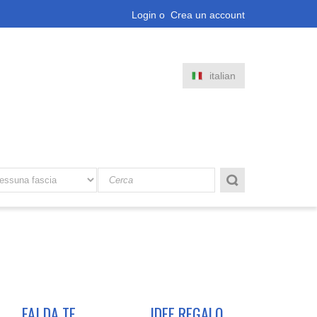
Login
o
Crea un account
italian
FAI DA TE
IDEE REGALO