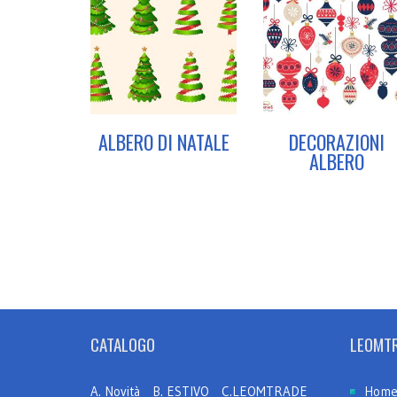
ALBERO DI NATALE
DECORAZIONI
ALBERO
CATALOGO
LEOMT
A. Novità
B. ESTIVO
C.LEOMTRADE
Hom