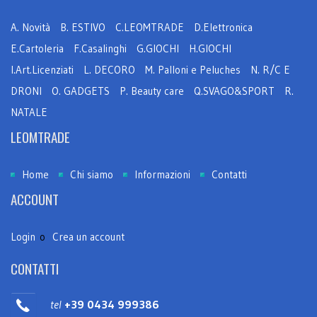
A. Novità
B. ESTIVO
C.LEOMTRADE
D.Elettronica
E.Cartoleria
F.Casalinghi
G.GIOCHI
H.GIOCHI
I.Art.Licenziati
L. DECORO
M. Palloni e Peluches
N. R/C E
DRONI
O. GADGETS
P. Beauty care
Q.SVAGO&SPORT
R.
NATALE
LEOMTRADE
Home
Chi siamo
Informazioni
Contatti
ACCOUNT
Login
o
Crea un account
CONTATTI
tel
+39 0434 999386