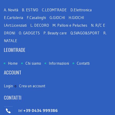
A. Novità
B. ESTIVO
C.LEOMTRADE
D.Elettronica
E.Cartoleria
F.Casalinghi
G.GIOCHI
H.GIOCHI
I.Art.Licenziati
L. DECORO
M. Palloni e Peluches
N. R/C E
DRONI
O. GADGETS
P. Beauty care
Q.SVAGO&SPORT
R.
NATALE
LEOMTRADE
Home
Chi siamo
Informazioni
Contatti
ACCOUNT
Login
o
Crea un account
CONTATTI
tel
+39 0434 999386