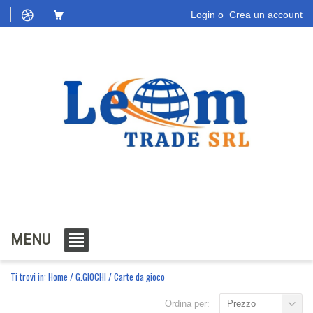
Login
o
Crea un account
MENU
Ti trovi in:
Home
/
G.GIOCHI
/
Carte da gioco
Ordina per:
Prezzo